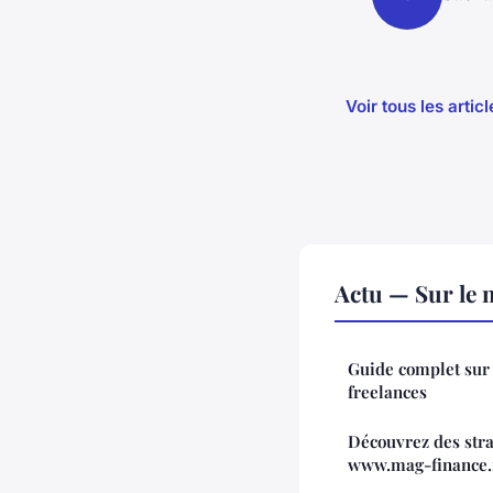
Voir tous les artic
Actu — Sur le 
Guide complet sur 
freelances
Découvrez des stra
www.mag-finance.