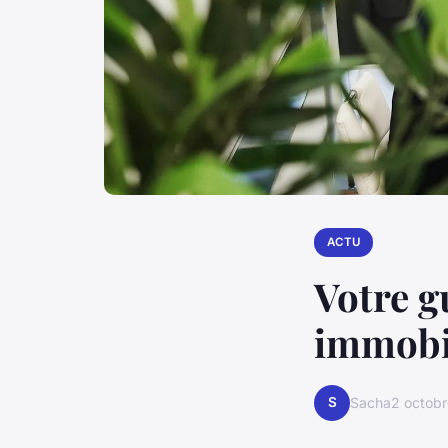
ACTU
Votre g
immobil
S
Sacha
2 octob