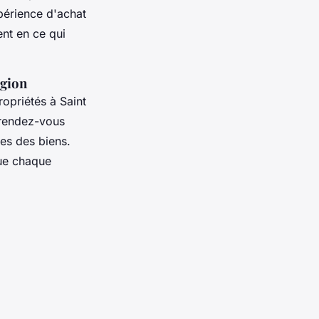
périence d'achat
ent en ce qui
égion
ropriétés à Saint
 rendez-vous
ues des biens.
que chaque