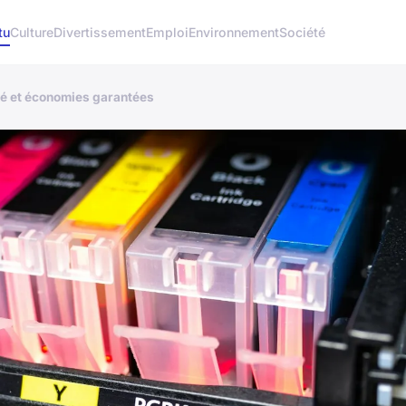
tu
Culture
Divertissement
Emploi
Environnement
Société
té et économies garantées