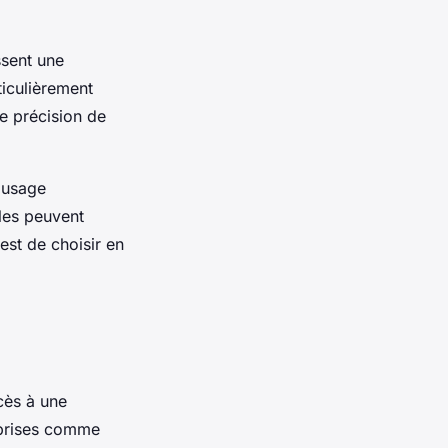
ssent une
ticulièrement
e précision de
e usage
les peuvent
 est de choisir en
cès à une
reprises comme