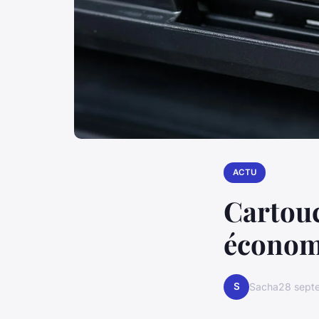
ACTU
Cartouc
économ
S
Sacha
28 sept