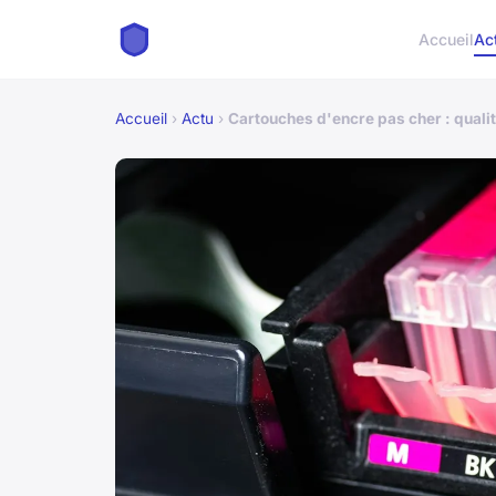
Accueil
Ac
Accueil
›
Actu
›
Cartouches d'encre pas cher : quali