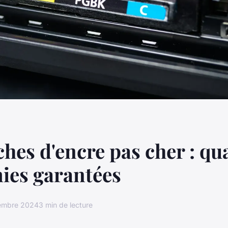
hes d'encre pas cher : qua
ies garantées
embre 2024
3 min de lecture