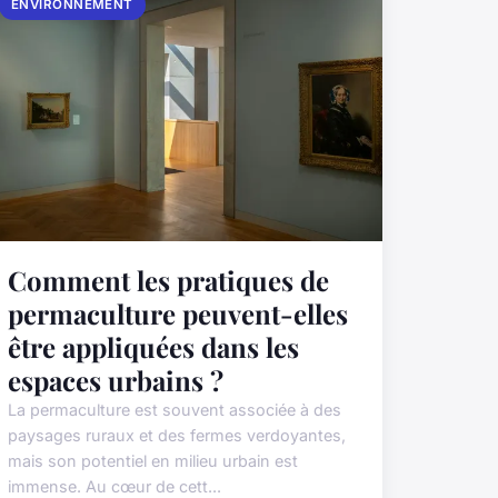
ENVIRONNEMENT
Comment les pratiques de
permaculture peuvent-elles
être appliquées dans les
espaces urbains ?
La permaculture est souvent associée à des
paysages ruraux et des fermes verdoyantes,
mais son potentiel en milieu urbain est
immense. Au cœur de cett...