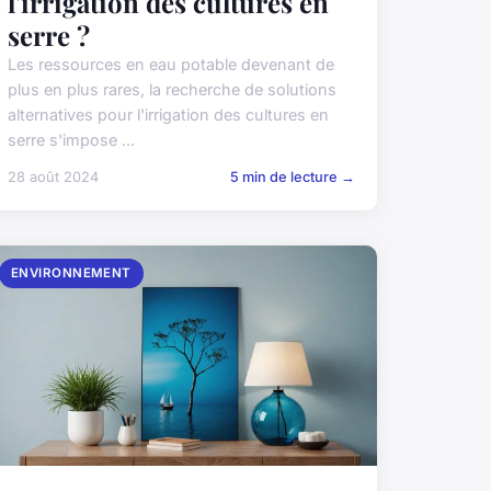
l'irrigation des cultures en
serre ?
Les ressources en eau potable devenant de
plus en plus rares, la recherche de solutions
alternatives pour l'irrigation des cultures en
serre s'impose ...
28 août 2024
5 min de lecture →
ENVIRONNEMENT