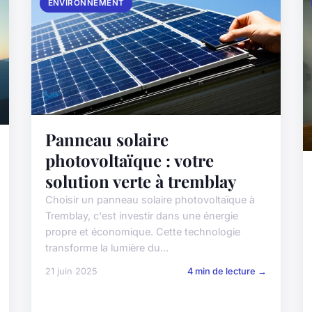
ENVIRONNEMENT
Panneau solaire
photovoltaïque : votre
solution verte à tremblay
Choisir un panneau solaire photovoltaïque à
Tremblay, c'est investir dans une énergie
propre et économique. Cette technologie
transforme la lumière du...
21 juin 2025
4 min de lecture →