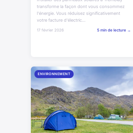
transforme la façon dont vous consommez
l'énergie. Vous réduisez significativement
votre facture d'électric...
17 février 2026
5 min de lecture →
ENVIRONNEMENT