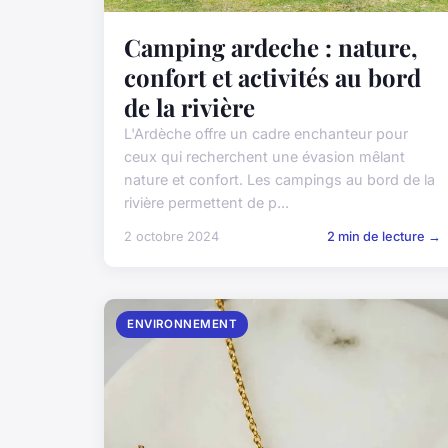
Camping ardeche : nature,
confort et activités au bord
de la rivière
L'Ardèche offre un cadre enchanteur pour
ceux qui recherchent une évasion mêlant
nature et confort. Les campings au bord de la
rivière permettent de p...
2 octobre 2024
2 min de lecture →
ENVIRONNEMENT