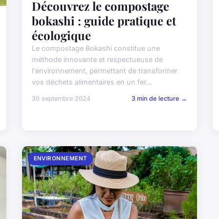
Découvrez le compostage
bokashi : guide pratique et
écologique
Le compostage Bokashi constitue une
méthode innovante et respectueuse de
l'environnement, permettant de transformer
vos déchets alimentaires en un fer...
30 septembre 2024
3 min de lecture →
ENVIRONNEMENT