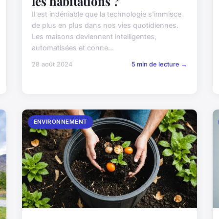
les habitations ?
Il est indéniable que la technologie s'immisce
de plus en plus dans nos vies quotidiennes.
Les maisons deviennent intelligentes,
automatisées et conne...
28 août 2024
5 min de lecture →
ENVIRONNEMENT