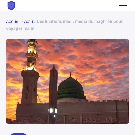
Accueil
›
Actu
›
Destinations med : média du maghreb pour
voyager malin